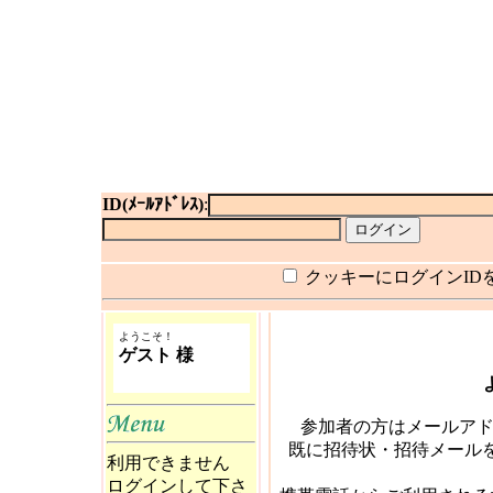
ID(ﾒｰﾙｱﾄﾞﾚｽ)
:
クッキーにログインID
ようこそ！
ゲスト 様
参加者の方はメールアド
既に招待状・招待メール
利用できません
ログインして下さ